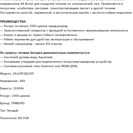
напряжением 48 Вольт для складской техники на электрической тяге. Применяется в
погрузчике, штабелере, ричтраке, транспортировщике паллет и другой технике.
Поставляется залитой, заряженной, в металлическом коробе с кислотостойким покрытием.
ПРЕИМУЩЕСТВА:
— Ресурс не менее 1500 циклов заряд-разряд
— Запатентованный сепаратор с функцией естественного перемешивания электролита
— Корпус и крышка из термостойкого полипропилена
— Гибкие перемычки для удобства эксплуатации и обслуживания
— Низкий саморазряд – менее 3% в месяц
По запросу тяговая батарея дополнительно комплектуется:
— Системой долива воды Aquamatic
— Концевыми отводами для подключения к погрузчику/зарядному устройству
— Силовым разъемом типа Anderson или REMA (DIN)
Модель: 24x10PzB1100
Напряжение: 48V
Емкость: 1100Ah
Ресурс: 1500 циклов
Бренд: TIMBERG
Тип: Тяговый
Технология: BS PzB