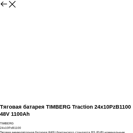
Тяговая батарея TIMBERG Traction 24x10PzB1100
48V 1100Ah
TIMBERG
24x10PzB1100
Тяговая аккумуляторная батарея (АКБ) британского стандарта BS (PzB) номинальным