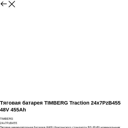
Тяговая батарея TIMBERG Traction 24x7PzB455
48V 455Ah
TIMBERG
24x7PzB455
Тяговая аккумуляторная батарея (АКБ) британского стандарта BS (PzB) номинальным