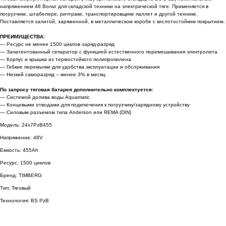
напряжением 48 Вольт для складской техники на электрической тяге. Применяется в
погрузчике, штабелере, ричтраке, транспортировщике паллет и другой технике.
Поставляется залитой, заряженной, в металлическом коробе с кислотостойким покрытием.
ПРЕИМУЩЕСТВА:
— Ресурс не менее 1500 циклов заряд-разряд
— Запатентованный сепаратор с функцией естественного перемешивания электролита
— Корпус и крышка из термостойкого полипропилена
— Гибкие перемычки для удобства эксплуатации и обслуживания
— Низкий саморазряд – менее 3% в месяц
По запросу тяговая батарея дополнительно комплектуется:
— Системой долива воды Aquamatic
— Концевыми отводами для подключения к погрузчику/зарядному устройству
— Силовым разъемом типа Anderson или REMA (DIN)
Модель: 24x7PzB455
Напряжение: 48V
Емкость: 455Ah
Ресурс: 1500 циклов
Бренд: TIMBERG
Тип: Тяговый
Технология: BS PzB