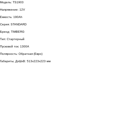
Модель: TS1903
Напряжение: 12V
Емкость: 190Ah
Серия: STANDARD
Бренд: TIMBERG
Тип: Стартерный
Пусковой ток: 1300A
Полярность: Обратная (Евро)
Габариты, ДхШхВ: 513x223x223 мм