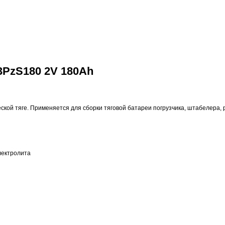
3PzS180 2V 180Ah
еской тяге. Применяется для сборки тяговой батареи погрузчика, штабелера,
лектролита