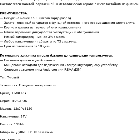
Поставляется залитой, заряженной, в металлическом коробе с кислотостойким покрытием.
ПРЕИМУЩЕСТВА:
— Ресурс не менее 1500 циклов заряд-разряд
— Запатентованный сепаратор с функцией естественного перемешивания электролита
— Корпус и крышка из термостойкого полипропилена
— Гибкие перемычки для удобства эксплуатации и обслуживания
— Низкий саморазряд – менее 3% в месяц
— Любое напряжение и габариты по ТЗ заказчика
— Срок изготовления от 10 дней
По желанию заказчика тяговая батарея дополнительно комплектуется:
— Системой долива воды Aquamatic
— Концевыми отводами для подключения к погрузчику/зарядному устройству
— Силовым разъемом типа Anderson или REMA (DIN)
Тип: Тяговый
Теxнология: С жидким электролитом
Бренд: TIMBERG
Серия: TRACTION
Модель: 12x2PzS120
Напряжение: 24V
Емкость: 130Ah
Габариты, ДхШхВ: По ТЗ заказчика
Стандарт: BS