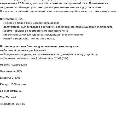
напряжением 80 Вольт для складской техники на электрической тяге. Применяется в
погрузчике, штабелере, ричтраке, транспортировщике паллет и другой технике.
Поставляется залитой, заряженной, в металлическом коробе с кислотостойким покрытием.
ПРЕИМУЩЕСТВА:
— Ресурс не менее 1500 циклов заряд-разряд
— Запатентованный сепаратор с функцией естественного перемешивания электролита
— Корпус и крышка из термостойкого полипропилена
— Гибкие перемычки для удобства эксплуатации и обслуживания
— Низкий саморазряд – менее 3% в месяц
По запросу тяговая батарея дополнительно комплектуется:
— Системой долива воды Aquamatic
— Концевыми отводами для подключения к погрузчику/зарядному устройству
— Силовым разъемом типа Anderson или REMA (DIN)
Модель: 40х5PzB275
Напряжение: 80V
Емкость: 275Ah
Ресурс: 1500 циклов
Бренд: TIMBERG
Тип: Тяговый
Технология: BS PzB