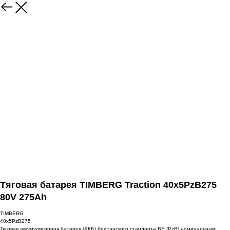
Тяговая батарея TIMBERG Traction 40x5PzB275
80V 275Ah
TIMBERG
40x5PzB275
Тяговая аккумуляторная батарея (АКБ) британского стандарта BS (PzB) номинальным