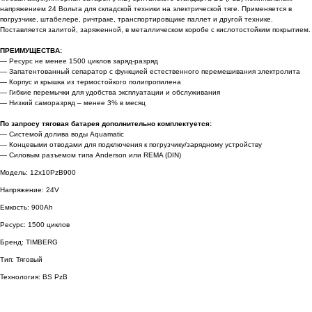
напряжением 24 Вольта для складской техники на электрической тяге. Применяется в
погрузчике, штабелере, ричтраке, транспортировщике паллет и другой технике.
Поставляется залитой, заряженной, в металлическом коробе с кислотостойким покрытием.
ПРЕИМУЩЕСТВА:
— Ресурс не менее 1500 циклов заряд-разряд
— Запатентованный сепаратор с функцией естественного перемешивания электролита
— Корпус и крышка из термостойкого полипропилена
— Гибкие перемычки для удобства эксплуатации и обслуживания
— Низкий саморазряд – менее 3% в месяц
По запросу тяговая батарея дополнительно комплектуется:
— Системой долива воды Aquamatic
— Концевыми отводами для подключения к погрузчику/зарядному устройству
— Силовым разъемом типа Anderson или REMA (DIN)
Модель: 12x10PzB900
Напряжение: 24V
Емкость: 900Ah
Ресурс: 1500 циклов
Бренд: TIMBERG
Тип: Тяговый
Технология: BS PzB