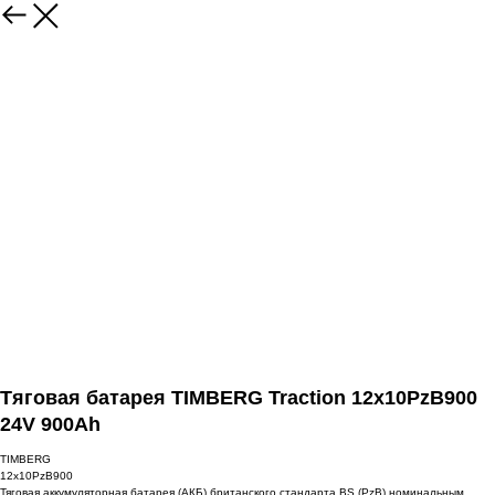
Тяговая батарея TIMBERG Traction 12x10PzB900
24V 900Ah
TIMBERG
12x10PzB900
Тяговая аккумуляторная батарея (АКБ) британского стандарта BS (PzB) номинальным