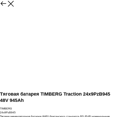
Тяговая батарея TIMBERG Traction 24x9PzB945
48V 945Ah
TIMBERG
24x9PzB945
Тяговая аккумуляторная батарея (АКБ) британского стандарта BS (PzB) номинальным