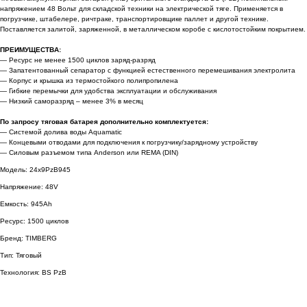
напряжением 48 Вольт для складской техники на электрической тяге. Применяется в
погрузчике, штабелере, ричтраке, транспортировщике паллет и другой технике.
Поставляется залитой, заряженной, в металлическом коробе с кислотостойким покрытием.
ПРЕИМУЩЕСТВА:
— Ресурс не менее 1500 циклов заряд-разряд
— Запатентованный сепаратор с функцией естественного перемешивания электролита
— Корпус и крышка из термостойкого полипропилена
— Гибкие перемычки для удобства эксплуатации и обслуживания
— Низкий саморазряд – менее 3% в месяц
По запросу тяговая батарея дополнительно комплектуется:
— Системой долива воды Aquamatic
— Концевыми отводами для подключения к погрузчику/зарядному устройству
— Силовым разъемом типа Anderson или REMA (DIN)
Модель: 24x9PzB945
Напряжение: 48V
Емкость: 945Ah
Ресурс: 1500 циклов
Бренд: TIMBERG
Тип: Тяговый
Технология: BS PzB