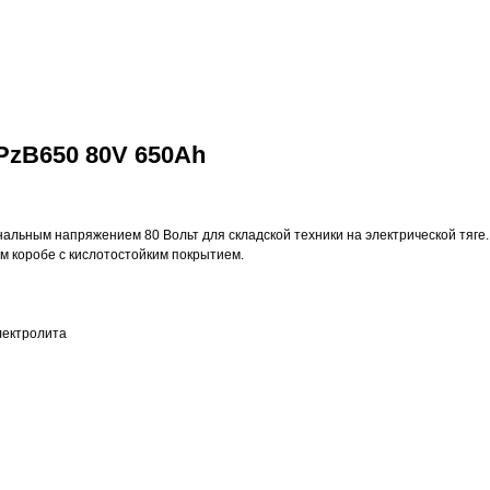
PzB650 80V 650Ah
нальным напряжением 80 Вольт для складской техники на электрической тяге
ом коробе с кислотостойким покрытием.
лектролита