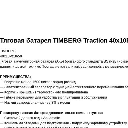
Тяговая батарея TIMBERG Traction 40x10
TIMBERG
40x10PzB650
Тяговая аккумуляторная батарея (АКБ) британского стандарта BS (PzB) номи
паллет и другой технике. Поставляется залитой, заряженной, в металлическ
ПРЕИМУЩЕСТВА:
— Ресурс не менее 1500 циклов заряд-разряд
— Запатентованный сепаратор с функцией естественного перемешивания э
— Корпус и крышка из термостойкого полипропилена
— Гибкие перемычки для удобства эксплуатации и обслуживания
— Низкий саморазряд – менее 3% в месяц
По запросу тяговая батарея дополнительно комплектуется:
— Системой долива воды Aquamatic
— Концевыми отводами для подключения к погрузчику/зарядному устройству