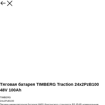
Тяговая батарея TIMBERG Traction 24x2PzB100
48V 100Ah
TIMBERG
24x2PzB100
Тяговая аккумуляторная батарея (АКБ) британского стандарта BS (PzB) номинальным