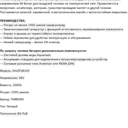
напряжением 48 Вольт для складской техники на электрической тяге. Применяется в
погрузчике, штабелере, ричтраке, транспортировщике паллет и другой технике.
Поставляется залитой, заряженной, в металлическом коробе с кислотостойким покрытием.
ПРЕИМУЩЕСТВА:
— Ресурс не менее 1500 циклов заряд-разряд
— Запатентованный сепаратор с функцией естественного перемешивания электролита
— Корпус и крышка из термостойкого полипропилена
— Гибкие перемычки для удобства эксплуатации и обслуживания
— Низкий саморазряд – менее 3% в месяц
По запросу тяговая батарея дополнительно комплектуется:
— Системой долива воды Aquamatic
— Концевыми отводами для подключения к погрузчику/зарядному устройству
— Силовым разъемом типа Anderson или REMA (DIN)
Модель: 24x2PzB100
Напряжение: 48V
Емкость: 100Ah
Ресурс: 1500 циклов
Бренд: TIMBERG
Тип: Тяговый
Технология: BS PzB