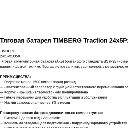
Тяговая батарея TIMBERG Traction 24x5P
TIMBERG
24x5PzB350
Тяговая аккумуляторная батарея (АКБ) британского стандарта BS (PzB) номи
паллет и другой технике. Поставляется залитой, заряженной, в металлическ
ПРЕИМУЩЕСТВА:
— Ресурс не менее 1500 циклов заряд-разряд
— Запатентованный сепаратор с функцией естественного перемешивания э
— Корпус и крышка из термостойкого полипропилена
— Гибкие перемычки для удобства эксплуатации и обслуживания
— Низкий саморазряд – менее 3% в месяц
По запросу тяговая батарея дополнительно комплектуется:
— Системой долива воды Aquamatic
— Концевыми отводами для подключения к погрузчику/зарядному устройству