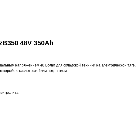
zB350 48V 350Ah
нальным напряжением 48 Вольт для складской техники на электрической тяге
ом коробе с кислотостойким покрытием.
лектролита